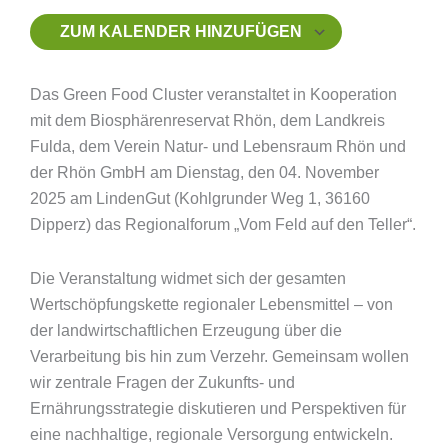
ZUM KALENDER HINZUFÜGEN
ICS herunterladen
Google Kalender
iCalendar
Office 365
Outlook Live
Das Green Food Cluster veranstaltet in Kooperation
mit dem Biosphärenreservat Rhön, dem Landkreis
Fulda, dem Verein Natur- und Lebensraum Rhön und
der Rhön GmbH am Dienstag, den 04. November
2025 am LindenGut (Kohlgrunder Weg 1, 36160
Dipperz) das Regionalforum „Vom Feld auf den Teller“.
Die Veranstaltung widmet sich der gesamten
Wertschöpfungskette regionaler Lebensmittel – von
der landwirtschaftlichen Erzeugung über die
Verarbeitung bis hin zum Verzehr. Gemeinsam wollen
wir zentrale Fragen der Zukunfts- und
Ernährungsstrategie diskutieren und Perspektiven für
eine nachhaltige, regionale Versorgung entwickeln.