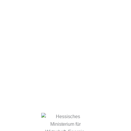
Mitglieder
Termine
Aktuelles
Kontakt
Impressum
Datenschutz
© Green Food Cluster
Webdesign by
kaleidos:
code