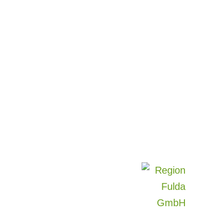
© Green Food Cluster
Webdesign by
kaleidos:
code