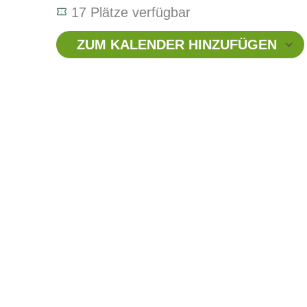
17 Plätze verfügbar
ZUM KALENDER HINZUFÜGEN
ICS herunterladen
Google Kalender
iCalendar
Office 365
Outlook Live