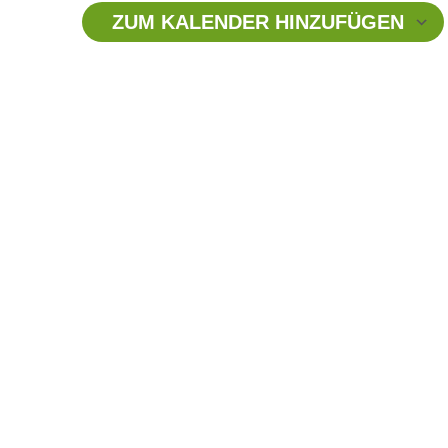
ZUM KALENDER HINZUFÜGEN
ICS herunterladen
Google Kalender
iCalendar
Office 365
Outlook Live